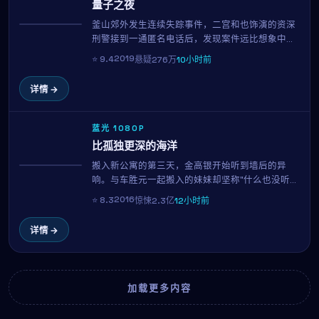
量子之夜
釜山郊外发生连续失踪事件，二宫和也饰演的资深
热播
刑警接到一通匿名电话后，发现案件远比想象中复
杂。松本润饰演的目击者似乎在隐瞒什么，而每一
2019
⭐
9.4
悬疑
276万
10小时前
条线索都将他们带向一个被尘封多年的秘密。岩井
俊二延续其冷峻的叙事风格，剧情反转层出不穷。
详情 →
蓝光 1080P
比孤独更深的海洋
搬入新公寓的第三天，金高银开始听到墙后的异
NEW
响。与车胜元一起搬入的妹妹却坚称"什么也没听
到"。当真相终于显现，所有看似日常的细节都成了
2016
⭐
8.3
惊悚
2.3亿
12小时前
恐惧的来源。行定勋用极简的音效与克制的镜头，
呈现一部令人后劲十足的心理惊悚片。
详情 →
加载更多内容