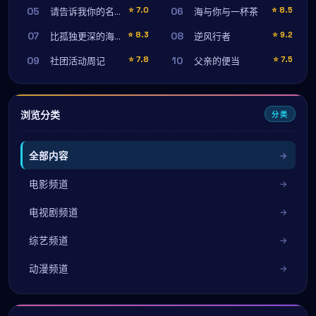
05
06
⭐
7.0
⭐
8.5
请告诉我你的名字
海与你与一杯茶
07
08
⭐
8.3
⭐
9.2
比孤独更深的海洋
逆风行者
09
10
⭐
7.8
⭐
7.5
社团活动周记
父亲的便当
浏览分类
分类
全部内容
电影频道
电视剧频道
综艺频道
动漫频道