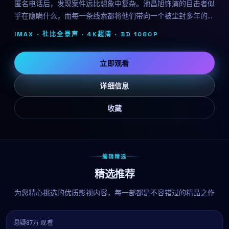
匿名电话后，发现案件远比想象中复杂。池昌旭饰演的目击者似
乎在隐瞒什么，而每一条线索都将他们带向一个被尘封多年的秘
密。李俊益延续其冷峻的叙事风格，剧情反转层出不穷。
IMAX · 杜比全景声 · 4K超清 ·
BD 1080P
立即观看
详细信息
收藏
编辑精选
精选推荐
为您精心挑选的优质影视内容，每一部都是不容错过的精品之作
悬疑
87万 观看
7.6
热播