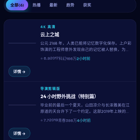
全部
(6)
热播
最新
趋势
获奖
4K 高清
云上之城
公元 2168 年，人类已能将记忆数字化保存。上户彩
热播
饰演的工程师意外发现自己的记忆被人替换，为了
找回真相，他与李秉宪一同潜入禁区数据库。李俊
2017
⭐
6.9
科幻
166万
2小时前
益用扎实的世界观与一流的视觉特效，构筑了一个
让人沉浸的近未来寓言。
详情 →
导演剪辑版
24 小时野外挑战（特别篇）
毕业前的最后一个夏天，山田凉介与长泽雅美在江
NEW
原道的天台许下了一个约定。这部2019年上映的青
春佳作集结了山田凉介、长泽雅美、吉高由里子等
2019
⭐
7.7
青春
386万
4小时前
当红演员，用139分钟的篇幅记录下属于十八岁的迷
茫、勇气与心动。
详情 →