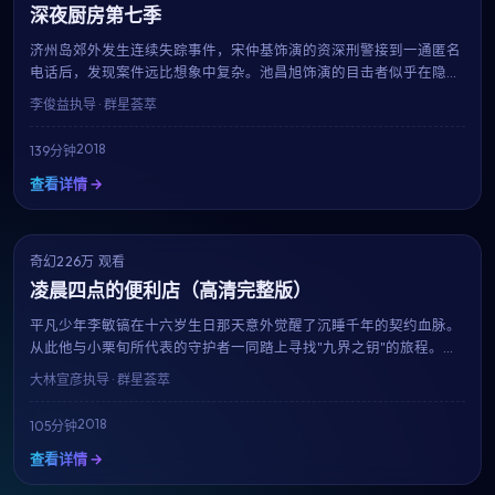
深夜厨房第七季
济州岛郊外发生连续失踪事件，宋仲基饰演的资深刑警接到一通匿名
电话后，发现案件远比想象中复杂。池昌旭饰演的目击者似乎在隐瞒
什么，而每一条线索都将他们带向一个被尘封多年的秘密。李俊益延
李俊益
执导 · 群星荟萃
续其冷峻的叙事风格，剧情反转层出不穷。
2018
139分钟
查看详情 →
奇幻
NEW
226万 观看
8.4
凌晨四点的便利店（高清完整版）
平凡少年李敏镐在十六岁生日那天意外觉醒了沉睡千年的契约血脉。
从此他与小栗旬所代表的守护者一同踏上寻找"九界之钥"的旅程。大
林宣彦打造的奇幻世界宏大而细腻，是2018年最具想象力的银幕之
大林宣彦
执导 · 群星荟萃
作。
2018
105分钟
查看详情 →