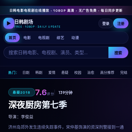
日韩电影电视剧在线播放 · 1080P 高清 · 无广告免费 · 每日同步更新
日韩剧场
▶
登录
注册
FREE · 1080P · DAILY UPDATE
首页
电影
电视剧
综艺
动漫
搜索
日剧
韩剧
爱情
悬疑
校园
治愈
高分推荐
完结
热门：
7.6
139分钟
悬疑
2018
评分
深夜厨房第七季
导演：
李俊益
济州岛郊外发生连续失踪事件，宋仲基饰演的资深刑警接到一通