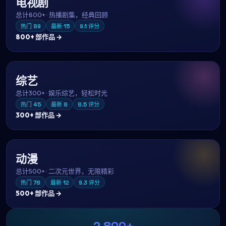
电视剧
总计
800+
·
热播剧集，经典回顾
热门
89
最新
15
9.1
评分
800+
部作品 →
综艺
总计
300+
·
娱乐综艺，轻松时光
热门
45
最新
8
8.5
评分
300+
部作品 →
动漫
总计
500+
·
二次元世界，无限精彩
热门
78
最新
12
9.3
评分
500+
部作品 →
2,800+