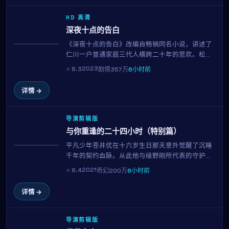
HD 高清
深夜十点的告白
《深夜十点的告白》改编自畅销同名小说，讲述了
获奖
仁川一户普通家庭三代人横跨二十年的悲欢。松坂
桃李、北川景子、李钟硕三位实力派演员贡献了教
2023
⭐
8.3
剧情
357万
6小时前
科书级表演。林常树用平实的镜头记录时代变迁中
的小人物命运。
详情 →
导演剪辑版
与你重逢的二十四小时（特别篇）
平凡少年苍井优在十六岁生日那天意外觉醒了沉睡
趋势
千年的契约血脉。从此他与绫野刚所代表的守护者
一同踏上寻找"九界之钥"的旅程。罗泓轸打造的奇
2021
⭐
8.4
奇幻
200万
8小时前
幻世界宏大而细腻，是2021年最具想象力的银幕之
作。
详情 →
导演剪辑版