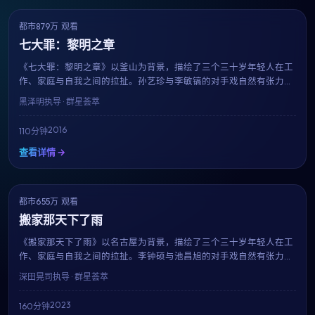
都市
879万 观看
9.0
获奖
七大罪：黎明之章
《七大罪：黎明之章》以釜山为背景，描绘了三个三十岁年轻人在工
作、家庭与自我之间的拉扯。孙艺珍与李敏镐的对手戏自然有张力，
导演黑泽明延续其一贯的细腻笔触，在110分钟的时长内呈现一幅真实
黑泽明
执导 · 群星荟萃
而温暖的都市群像。
2016
110分钟
查看详情 →
都市
655万 观看
8.5
趋势
搬家那天下了雨
《搬家那天下了雨》以名古屋为背景，描绘了三个三十岁年轻人在工
作、家庭与自我之间的拉扯。李钟硕与池昌旭的对手戏自然有张力，
导演深田晃司延续其一贯的细腻笔触，在160分钟的时长内呈现一幅
深田晃司
执导 · 群星荟萃
真实而温暖的都市群像。
2023
160分钟